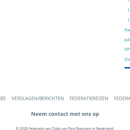
1
1
1
Kw
Ju
PP
Di
UBS
VERSLAGEN/BERICHTEN
FEDERATIEREIZEN
FEDER
Neem contact met ons op
© 2026 Federatie van Clubs van Past Rotarians in Nederland.