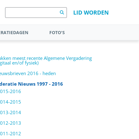
LID WORDEN
ERATIEDAGEN
FOTO'S
lag Federatiedag 2026
Fotoalbum Federatiedag
en Haag
juni 2026 Den Haag
ukken meest recente Algemene Vergadering
zicht Federatiedagen
Fotoalbum Federatiereis
gitaal en/of fysiek)
f 2000
mei 2026 naar Praag
euwsbrieven 2016 - heden
ERATIEDAGEN
Fotoalbum Federatiedag
deratie Nieuws 1997 - 2016
2025 Hilversum
015-2016
Fotoalbum Federatiereis
2025 naar Schotland
014-2015
Fotoalbum
013-2014
Federatie(vlieg)reis 2024
naar Albanië
012-2013
Federatiedag 2024 in
011-2012
Zwijndrecht, 19 september