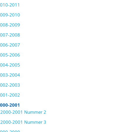
2024
010-2011
Fotoalbum Federatiereis
009-2010
2024 naar de Elzas
008-2009
FOTO'S
007-2008
006-2007
005-2006
004-2005
003-2004
002-2003
001-2002
000-2001
2000-2001 Nummer 2
2000-2001 Nummer 3