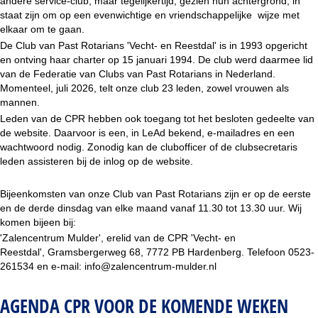
andere service-club, maar tegelijkertijd, gezien hun achtergrond, in
staat zijn om op een evenwichtige en vriendschappelijke wijze met
elkaar om te gaan.
De Club van Past Rotarians 'Vecht- en Reestdal' is in 1993 opgericht
en ontving haar charter op 15 januari 1994. De club werd daarmee lid
van de Federatie van Clubs van Past Rotarians in Nederland.
Momenteel, juli 2026, telt onze club 23 leden, zowel vrouwen als
mannen.
Leden van de CPR hebben ook toegang tot het besloten gedeelte van
de website. Daarvoor is een, in LeAd bekend, e-mailadres en een
wachtwoord nodig. Zonodig kan de clubofficer of de clubsecretaris
leden assisteren bij de inlog op de website.
Bijeenkomsten van onze Club van Past Rotarians zijn er op de eerste
en de derde dinsdag van elke maand vanaf 11.30 tot 13.30 uur. Wij
komen bijeen bij:
'Zalencentrum Mulder', erelid van de CPR 'Vecht- en
Reestdal', Gramsbergerweg 68, 7772 PB Hardenberg. Telefoon 0523-
261534 en e-mail: info@zalencentrum-mulder.nl
AGENDA CPR VOOR DE KOMENDE WEKEN